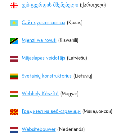
ვებ-გვერდის მშენებელი
Cайт құрылысшысы
Mjenzi wa tovuti
Mājaslapas veidotājs
Svetainių konstruktorius
Webhely Készítő
Градител на веб-страници
Websitebouwer