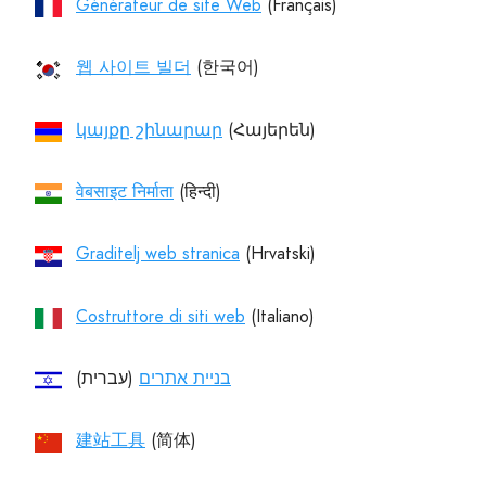
Générateur de site Web
웹 사이트 빌더
կայքը շինարար
वेबसाइट निर्माता
Graditelj web stranica
Costruttore di siti web
בניית אתרים
(עברית)‏
建站工具