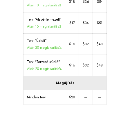
$18
$36
$54
Akár 10 megtakarítás%
Terv "Alapértelmezett"
$17
$34
$51
Akár 15 megtakarítás%
Terv "Üzleti"
$16
$32
$48
Akár 20 megtakarítás%
Terv "Tervező stúdió"
$16
$32
$48
Akár 20 megtakarítás%
Megújítás
Minden terv
$20
—
—