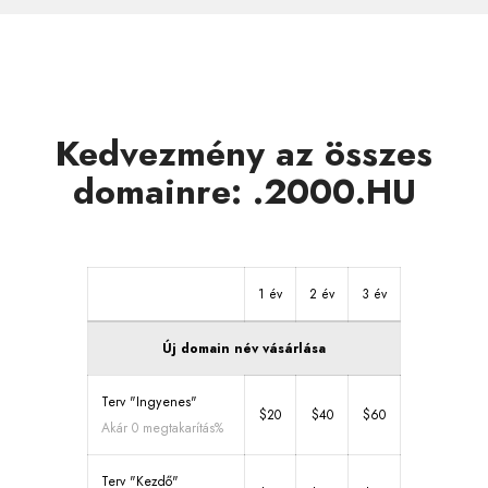
Kedvezmény az összes
domainre: .2000.HU
1 év
2 év
3 év
Új domain név vásárlása
Terv "Ingyenes"
$20
$40
$60
Akár 0 megtakarítás%
Terv "Kezdő"