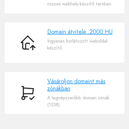
a
összes webhely-készítő tervben
domainjét
.2000.HU
Domain átvitele .2000.HU
Ingyenes korlátozott weboldal-
Domain
készítő
átvitele
.2000.HU
Vásároljon domaint más
zónákban
Vásároljon
A legnépszerűbb domain zónák
domaint
(1338)
más
zónákban