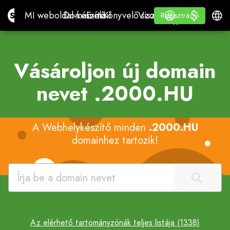
$
$
Site.pro
MI weboldal-készítő
Domainek
E-mail
Könyvelő szoftver
ViszonteladóknakFehé
Bejelentkezés
Tanul
Magy
MI weboldal-készítő
Domainek
E-mail
Könyvelő szoftver
Viszonteladóknak
Tanul
Regisztráció
Regisztráció
FEHÉR CÍMKE
Vásároljon új domain
nevet
.2000.HU
A Webhelykészítő minden
.2000.HU
domainhez tartozik!
Az elérhető tartományzónák teljes listája (1338)