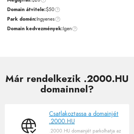
Domain átvitele:
$50
Park domén:
Ingyenes
Domain kedvezmények:
Igen
Már rendelkezik .2000.HU
domainnel?
Csatlakoztassa a domainjét
.2000.HU
Csatlakoztassa
.2000.HU domainjét parkolhatja az