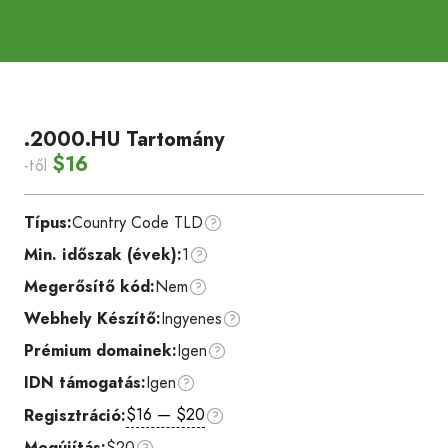
.2000.HU Tartomány
$16
-től
Típus:
Country Code TLD
Min. időszak (évek):
1
Megerősítő kód:
Nem
Webhely Készítő:
Ingyenes
Prémium domainek:
Igen
IDN támogatás:
Igen
$16 — $20
Regisztráció:
Megújítás:
$20