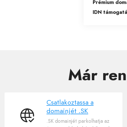
Prémium doma
IDN támogatá
Már ren
Csatlakoztassa a
domainjét .SK
Csatlakoztassa
.SK domainjét parkolhatja az
a