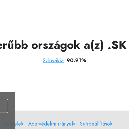
erűbb országok a(z) .SK
Szlovákia
:
90.91%
.
i
Adatvédelmi
Sütibeállítások
i feltételek
Adatvédelmi irányelv
Sütibeállítások