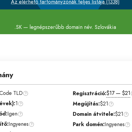
Az elérhető tartományzónák teljes listája (1338)
.SK
— legnépszerűbb domain név. Szlovákia
mány
 Code TLD
$17 — $21
Regisztráció:
évek):
1
Megújítás:
$21
ód:
Igen
Domain átvitele:
$21
ítő:
Ingyenes
Park domén:
Ingyenes