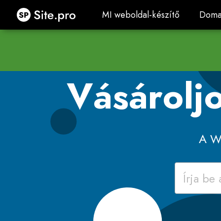
Site.pro
MI weboldal-készítő
Doma
MI weboldal-készítő
Doma
Vásárolj
A W