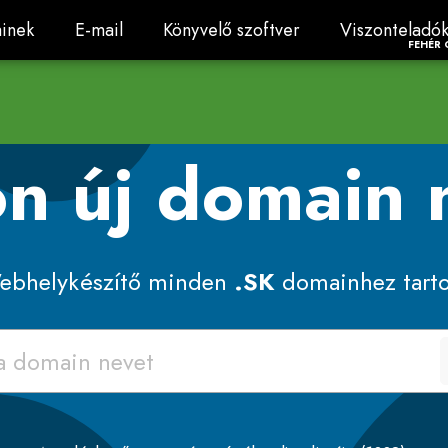
inek
E-mail
Könyvelő szoftver
Viszonteladó
inek
E-mail
Könyvelő szoftver
Viszonteladó
FEHÉR 
on új domain
ebhelykészítő minden
.SK
domainhez tarto