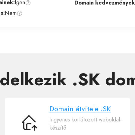
inek:
Igen
Domain kedvezmények
s:
Nem
delkezik .SK do
Domain átvitele .SK
Ingyenes korlátozott weboldal-
Domain
készítő
átvitele