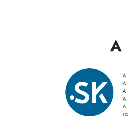
A 
A 
A 
A 
A 
A 
sz