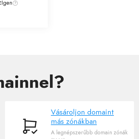
:
Igen
mainnel?
Vásároljon domaint
más zónákban
Vásároljon
A legnépszerűbb domain zónák
domaint