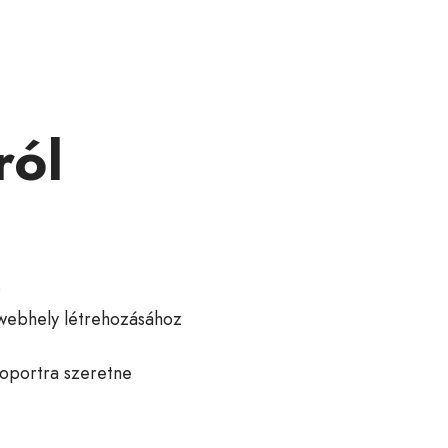
ról
z
ű webhely létrehozásához
oportra szeretne