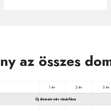
.SK
y az összes dom
1 év
2 év
3 év
Új domain név vásárlása