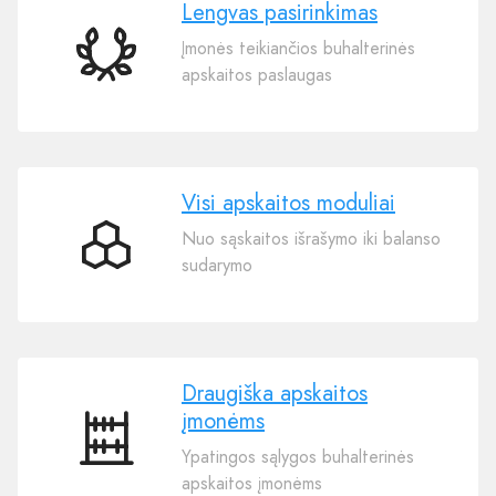
Lengvas pasirinkimas
Įmonės teikiančios buhalterinės
Lengvas
apskaitos paslaugas
pasirinkimas
Visi apskaitos moduliai
Nuo sąskaitos išrašymo iki balanso
Visi
sudarymo
apskaitos
moduliai
Draugiška apskaitos
įmonėms
Draugiška
Ypatingos sąlygos buhalterinės
apskaitos
apskaitos įmonėms