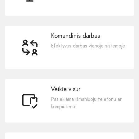
Komandinis darbas
Efektyvus darbas vienoje sistemoje
Veikia visur
Pasiekiama išmaniuoju telefonu ar
kompiuteriu.