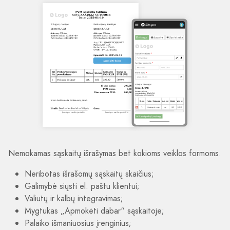
Nemokamas sąskaitų išrašymas bet kokioms veiklos formoms.
Neribotas išrašomų sąskaitų skaičius;
Galimybė siųsti el. paštu klientui;
Valiutų ir kalbų integravimas;
Mygtukas „Apmokėti dabar“ sąskaitoje;
Palaiko išmaniuosius įrenginius;