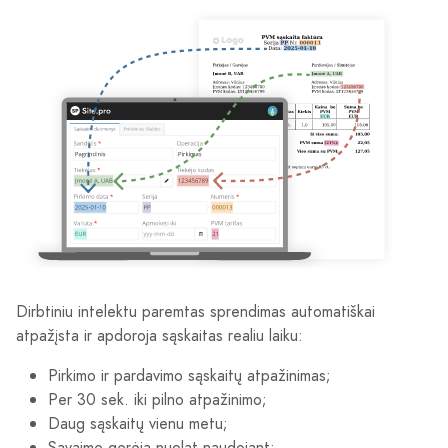
Dirbtiniu intelektu paremtas sprendimas automatiškai
atpažįsta ir apdoroja sąskaitas realiu laiku:
Pirkimo ir pardavimo sąskaitų atpažinimas;
Per 30 sek. iki pilno atpažinimo;
Daug sąskaitų vienu metu;
Savaime gerėja nuolat naudojant;