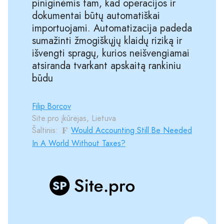
piniginėmis tam, kad operacijos ir
dokumentai būtų automatiškai
importuojami. Automatizacija padeda
sumažinti žmogiškųjų klaidų riziką ir
išvengti spragų, kurios neišvengiamai
atsiranda tvarkant apskaitą rankiniu
būdu
Filip Borcov
Site.pro įkūrėjas, Lietuva
Šaltinis:
Would Accounting Still Be Needed
In A World Without Taxes?