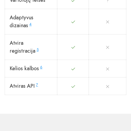
Vartotojų teisės
Adaptyvus
4
dizainas
Atvira
5
registracija
6
Kelios kalbos
7
Atviras API