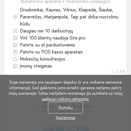
Buhalterinė apskaita ir finansininko paslaugos
Druskininkai, Kaunas, Vilnius, Klaipėda, Šiauliai,
Panevėžys, Marijampolė, Taip pat dirba nuotoliniu
būdu
Daugiau nei 10 darbuotojų
Virš 100 klientų naudoja Site.pro
Patirtis su el.parduotuvėmis
Patirtis su POS kasos aparatais
Mokesčių konsultacijos
Įmonių steigimas
2.65
Šioje svetainėje yra naudojami slapukai (ir yra renkama asmeninė
100 €/mėn..
informacija), kad galėtume Jums suteikti geresnę naršymo patirtį
mūsų svetainėje. Toliau naršydami svetainėje Jūs sutinkate su mūsų
paslaugų teikimo sąlygomis
.
Sutinku
Nustatymai
UAB AD NOVUM