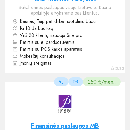
Buhalterinės paslaugos visoje Lietuvoje. Kauno
apskrityje atvykstame pas klientus.
Kaunas, Taip pat dirba nuotoliniu būdu
Iki 10 darbuotojų
Virš 20 klientų naudoja Site.pro
Patirtis su el.parduotuvėmis
Patirtis su POS kasos aparatais
Mokesčių konsultacijos
Įmonių steigimas
3.22
250 €/mėn..
Finansinės paslaugos MB