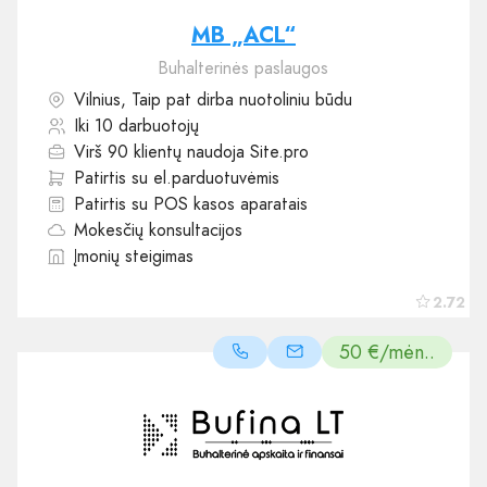
MB „ACL“
Buhalterinės paslaugos
Vilnius, Taip pat dirba nuotoliniu būdu
Iki 10 darbuotojų
Virš 90 klientų naudoja Site.pro
Patirtis su el.parduotuvėmis
Patirtis su POS kasos aparatais
Mokesčių konsultacijos
Įmonių steigimas
2.72
50 €/mėn..