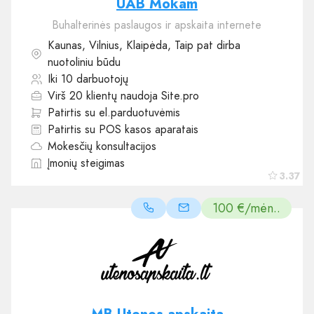
UAB Mokam
Buhalterinės paslaugos ir apskaita internete
Kaunas, Vilnius, Klaipėda, Taip pat dirba
nuotoliniu būdu
Iki 10 darbuotojų
Virš 20 klientų naudoja Site.pro
Patirtis su el.parduotuvėmis
Patirtis su POS kasos aparatais
Mokesčių konsultacijos
Įmonių steigimas
3.37
100 €/mėn..