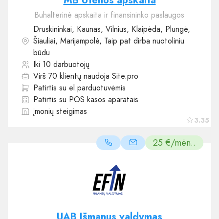
MB Utenos apskaita
Buhalterinė apskaita ir finansininko paslaugos
Druskininkai, Kaunas, Vilnius, Klaipėda, Plungė,
Šiauliai, Marijampolė, Taip pat dirba nuotoliniu
būdu
Iki 10 darbuotojų
Virš 70 klientų naudoja Site.pro
Patirtis su el.parduotuvėmis
Patirtis su POS kasos aparatais
Įmonių steigimas
3.35
25 €/mėn..
UAB Išmanus valdymas