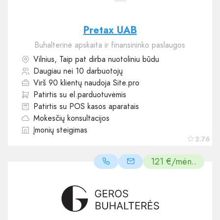
Pretax UAB
Buhalterinė apskaita ir finansininko paslaugos
Vilnius, Taip pat dirba nuotoliniu būdu
Daugiau nei 10 darbuotojų
Virš 90 klientų naudoja Site.pro
Patirtis su el.parduotuvėmis
Patirtis su POS kasos aparatais
Mokesčių konsultacijos
Įmonių steigimas
2.76
121 €/mėn..