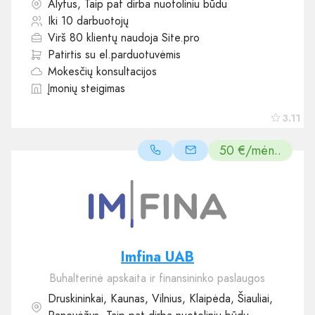
Alytus, Taip pat dirba nuotoliniu būdu
Iki 10 darbuotojų
Virš 80 klientų naudoja Site.pro
Patirtis su el.parduotuvėmis
Mokesčių konsultacijos
Įmonių steigimas
3.11
50 €/mėn..
Imfina UAB
Buhalterinė apskaita ir finansininko paslaugos
Druskininkai, Kaunas, Vilnius, Klaipėda, Šiauliai,