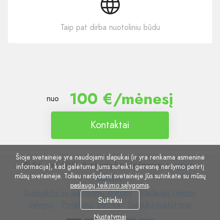
Taip pat dirba nuotoliniu būdu
100 €/mėnesį
nuo
Kontaktai
Šioje svetainėje yra naudojami slapukai (ir yra renkama asmeninė
© Site.pro 2011. Svetainių konstruktorius.
Jungtinės
informacija), kad galėtume Jums suteikti geresnę naršymo patirtį
mūsų svetainėje. Toliau naršydami svetainėje Jūs sutinkate su mūsų
Valstijos
.
paslaugų teikimo sąlygomis
.
Susisiekite
Paslaugų
Susisiekite su pardavimų skyriumi
Paslaugų teikimo
Sutinku
su
Privatumo
Slapukų
teikimo
sąlygos
Privatumo politika
Slapukų nustatymai
pardavimų
politika
nustatymai
sąlygos
Nustatymai