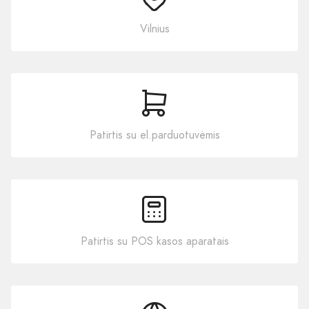
Vilnius
Patirtis su el.parduotuvėmis
Patirtis su POS kasos aparatais