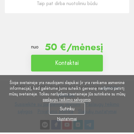
Taip pat dirba nuotoliniu būdu
50 €/mėnesį
nuo
Kontaktai
Šioje svetainėje yra naudojami slapukai (ir yra renkama asmeninė
© Site.pro 2011. Svetainių konstruktorius.
Jungtinės
informacija), kad galėtume Jums suteikti geresnę naršymo patirtį
mūsų svetainėje. Toliau naršydami svetainėje Jūs sutinkate su mūsų
Valstijos
.
paslaugų teikimo sąlygomis
.
Susisiekite
Paslaugų
Susisiekite su pardavimų skyriumi
Paslaugų teikimo
Sutinku
su
Privatumo
Slapukų
teikimo
sąlygos
Privatumo politika
Slapukų nustatymai
pardavimų
politika
nustatymai
sąlygos
Nustatymai
skyriumi