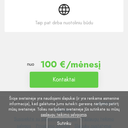
Taip pat dirba nuotoliniu būdu
100 €/mėnesį
nuo
Kontaktai
Šioje svetainėje yra naudojami slapukai (ir yra renkama asmeninė
© Site.pro 2011. Svetainių konstruktorius.
Jungtinės
informacija), kad galėtume Jums suteikti geresnę naršymo patirtį
mūsų svetainėje. Toliau naršydami svetainėje Jūs sutinkate su mūsų
Valstijos
.
paslaugų teikimo sąlygomis
.
Susisiekite
Paslaugų
Susisiekite su pardavimų skyriumi
Paslaugų teikimo
Sutinku
su
Privatumo
Slapukų
teikimo
sąlygos
Privatumo politika
Slapukų nustatymai