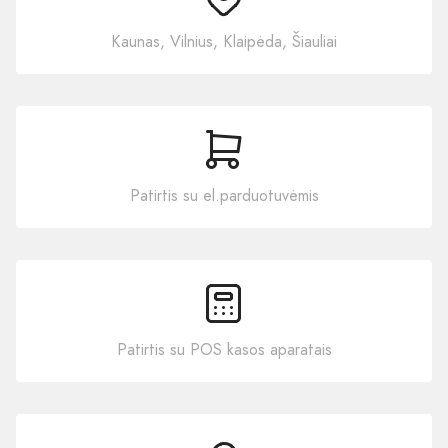
Kaunas, Vilnius, Klaipėda, Šiauliai
Patirtis su el.parduotuvėmis
Patirtis su POS kasos aparatais