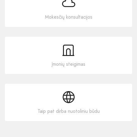
Mokesčių konsultacijos
Įmonių steigimas
Taip pat dirba nuotoliniu būdu