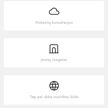
Mokesčių konsultacijos
Įmonių steigimas
Taip pat dirba nuotoliniu būdu