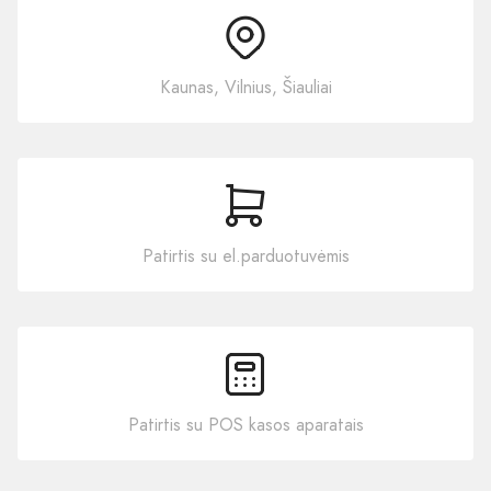
Kaunas, Vilnius, Šiauliai
Patirtis su el.parduotuvėmis
Patirtis su POS kasos aparatais