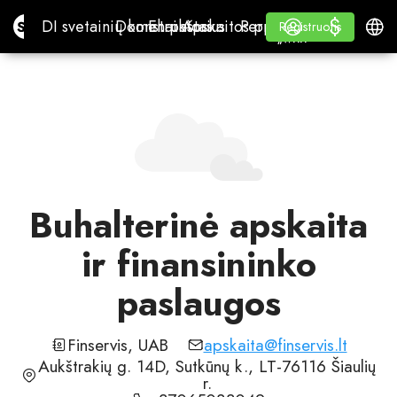
$
$
Site.pro
DI svetainių konstruktorius
Domenai
El. paštas
Apskaitos programa
Perpardavėjams„White
Prisijungti
Mokymasis
Lietu
DI svetainių konstruktorius
Domenai
El. paštas
Apskaitos programa
Perpardavėjams
Mokymasis
Registruotis
Registruotis
„WHITE LABEL“
Buhalterinė apskaita
ir finansininko
paslaugos
Finservis, UAB
apskaita@finservis.lt
Aukštrakių g. 14D, Sutkūnų k., LT-76116 Šiaulių
r.