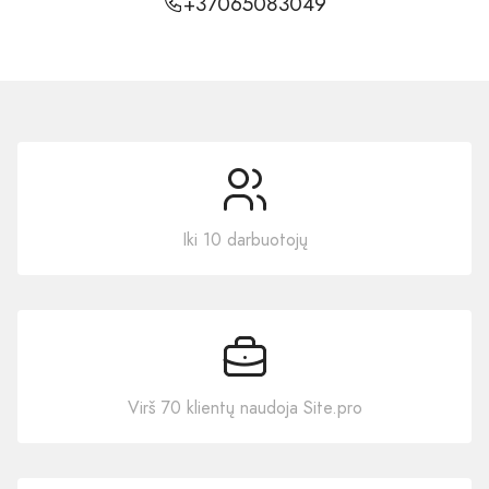
+37065083049
Iki 10 darbuotojų
Virš 70 klientų naudoja Site.pro