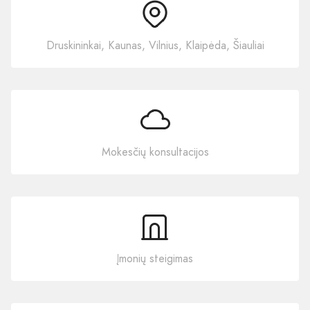
Druskininkai, Kaunas, Vilnius, Klaipėda, Šiauliai
Mokesčių konsultacijos
Įmonių steigimas