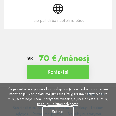
Taip pat dirba nuotoliniu būdu
70 €/mėnesį
nuo
Kontaktai
Šioje svetainėje yra naudojami slapukai (ir yra renkama asmeninė
© Site.pro 2011. Svetainių konstruktorius.
Jungtinės
informacija), kad galėtume Jums suteikti geresnę naršymo patirtį
mūsų svetainėje. Toliau naršydami svetainėje Jūs sutinkate su mūsų
Valstijos
.
paslaugų teikimo sąlygomis
.
Susisiekite
Paslaugų
Susisiekite su pardavimų skyriumi
Paslaugų teikimo
Sutinku
su
Privatumo
Slapukų
teikimo
sąlygos
Privatumo politika
Slapukų nustatymai