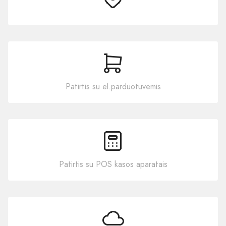
Patirtis su el.parduotuvėmis
Patirtis su POS kasos aparatais