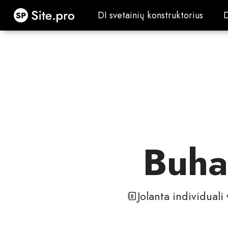
Site.pro
DI svetainių konstruktorius
DI svetainių konstruktorius
Buha
Jolanta individuali 