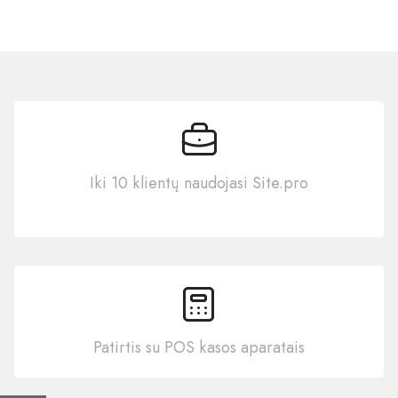
Iki 10 klientų naudojasi Site.pro
Patirtis su POS kasos aparatais