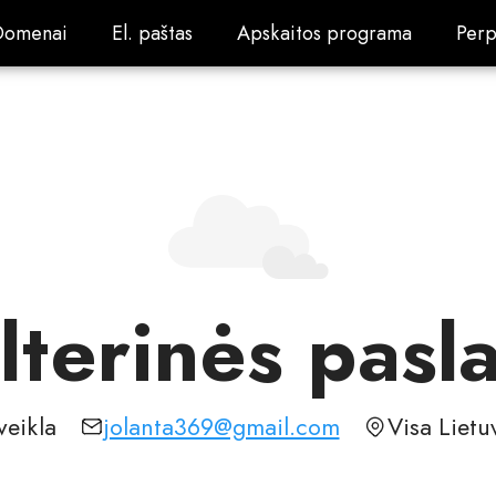
Domenai
El. paštas
Apskaitos programa
Perp
Domenai
El. paštas
Apskaitos programa
Perp
lterinės pasl
veikla
jolanta369@gmail.com
Visa Lietu