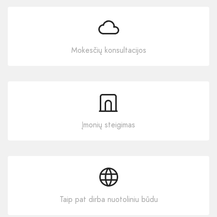
Mokesčių konsultacijos
Įmonių steigimas
Taip pat dirba nuotoliniu būdu