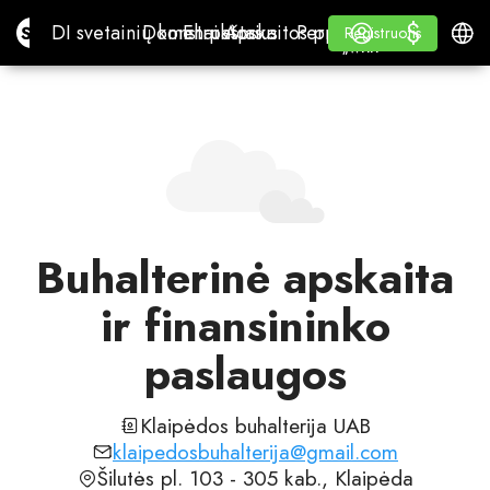
$
$
Site.pro
DI svetainių konstruktorius
Domenai
El. paštas
Apskaitos programa
Perpardavėjams„White
Prisijungti
Mokymasis
Lietu
DI svetainių konstruktorius
Domenai
El. paštas
Apskaitos programa
Perpardavėjams
Mokymasis
Registruotis
Registruotis
„WHITE LABEL“
Buhalterinė apskaita
ir finansininko
paslaugos
Klaipėdos buhalterija UAB
klaipedosbuhalterija@gmail.com
Šilutės pl. 103 - 305 kab., Klaipėda