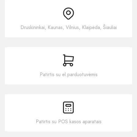
Druskininkai, Kaunas, Vilnius, Klaipėda, Šiauliai
Patirtis su el.parduotuvėmis
Patirtis su POS kasos aparatais