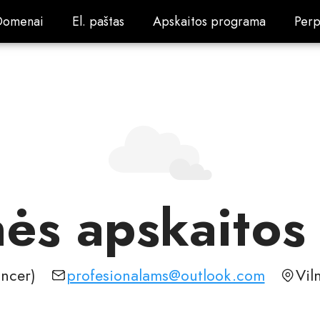
Domenai
El. paštas
Apskaitos programa
Perp
Domenai
El. paštas
Apskaitos programa
Perp
nės apskaitos
ancer)
profesionalams@outlook.com
Vil