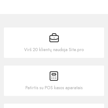
Virš 20 klientų naudoja Site.pro
Patirtis su POS kasos aparatais