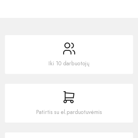
Iki 10 darbuotojų
Patirtis su el.parduotuvėmis