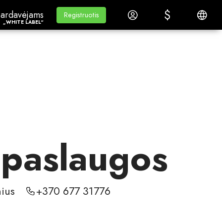
$
$
ardavėjams„White Label“
Mokymasis
Prisijungti
Lietuvi
ardavėjams
Mokymasis
Registruotis
Registruotis
„WHITE LABEL“
 paslaugos
nius
+370 677 31776