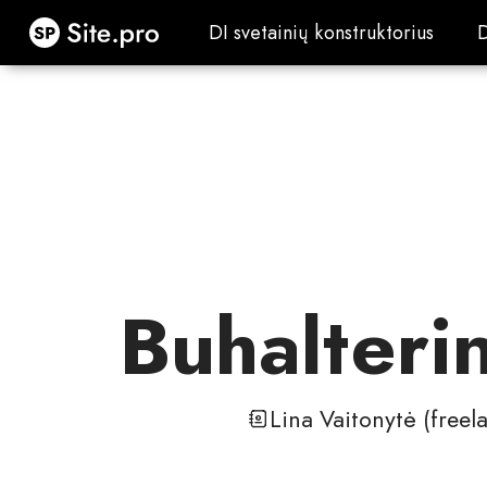
Site.pro
DI svetainių konstruktorius
DI svetainių konstruktorius
Buhalteri
Lina Vaitonytė (freel