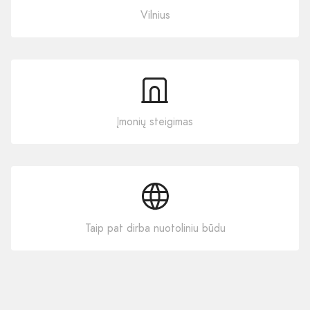
Vilnius
Įmonių steigimas
Taip pat dirba nuotoliniu būdu