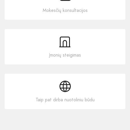
Mokesčių konsultacijos
Įmonių steigimas
Taip pat dirba nuotoliniu būdu