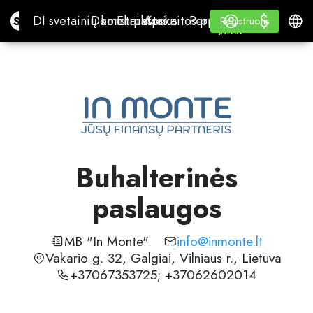
$
$
Site.pro
DI svetainių konstruktorius
Domenai
El. paštas
Apskaitos programa
Perpardavėjams„White
Prisijungti
Mokymasis
Lietu
DI svetainių konstruktorius
Domenai
El. paštas
Apskaitos programa
Perpardavėjams
Mokymasis
Registruotis
Registruotis
„WHITE LABEL“
Buhalterinės
paslaugos
MB "In Monte"
info@inmonte.lt
Vakario g. 32, Galgiai, Vilniaus r., Lietuva
+37067353725; +37062602014