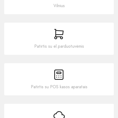
Vilnius
Patirtis su el.parduotuvėmis
Patirtis su POS kasos aparatais