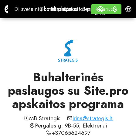
$
$
Site.pro
DI svetainių konstruktorius
Domenai
El. paštas
Apskaitos programa
Perpardavėjams„White
Prisijungti
Mokymasis
Lietu
DI svetainių konstruktorius
Domenai
El. paštas
Apskaitos programa
Perpardavėjams
Mokymasis
Registruotis
Registruotis
„WHITE LABEL“
Buhalterinės
paslaugos su Site.pro
apskaitos programa
MB Strategis
irina@strategis.lt
Pergalės g. 9B-55, Elektrėnai
+37065624697