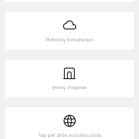
Mokesčių konsultacijos
Įmonių steigimas
Taip pat dirba nuotoliniu būdu