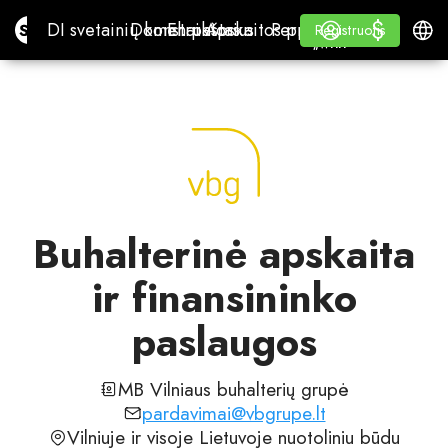
$
$
Site.pro
DI svetainių konstruktorius
Domenai
El. paštas
Apskaitos programa
Perpardavėjams„White
Prisijungti
Mokymasis
Lietu
DI svetainių konstruktorius
Domenai
El. paštas
Apskaitos programa
Perpardavėjams
Mokymasis
Registruotis
Registruotis
„WHITE LABEL“
Buhalterinė apskaita
ir finansininko
paslaugos
MB Vilniaus buhalterių grupė
pardavimai@vbgrupe.lt
Vilniuje ir visoje Lietuvoje nuotoliniu būdu