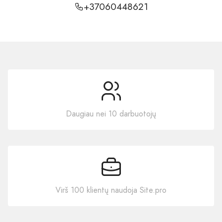
+37060448621
Daugiau nei 10 darbuotojų
Virš 100 klientų naudoja Site.pro