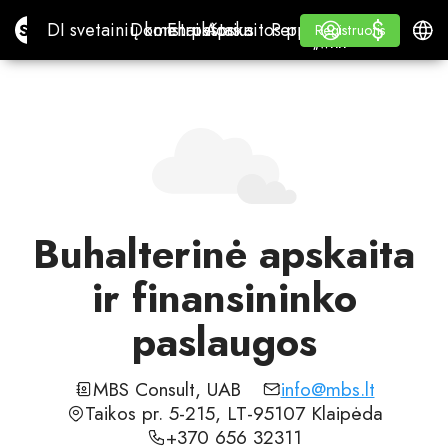
$
$
Site.pro
DI svetainių konstruktorius
Domenai
El. paštas
Apskaitos programa
Perpardavėjams„White
Prisijungti
Mokymasis
Lietu
DI svetainių konstruktorius
Domenai
El. paštas
Apskaitos programa
Perpardavėjams
Mokymasis
Registruotis
Registruotis
„WHITE LABEL“
Buhalterinė apskaita
ir finansininko
paslaugos
MBS Consult, UAB
info@mbs.lt
Taikos pr. 5-215, LT-95107 Klaipėda
+370 656 32311