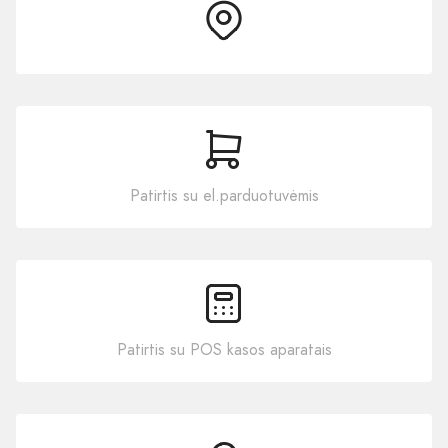
Patirtis su el.parduotuvėmis
Patirtis su POS kasos aparatais