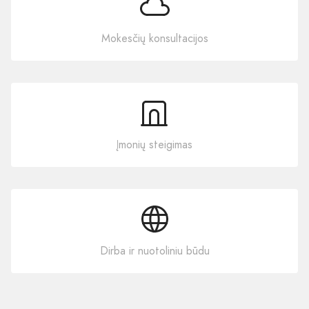
Mokesčių konsultacijos
Įmonių steigimas
Dirba ir nuotoliniu būdu