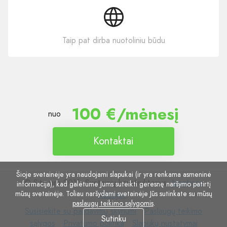
Taip pat dirba nuotoliniu būdu
100 €/mėnesį
nuo
Kontaktai
Šioje svetainėje yra naudojami slapukai (ir yra renkama asmeninė
© Site.pro 2011. Svetainių konstruktorius.
Jungtinės
informacija), kad galėtume Jums suteikti geresnę naršymo patirtį
mūsų svetainėje. Toliau naršydami svetainėje Jūs sutinkate su mūsų
Valstijos
.
paslaugų teikimo sąlygomis
.
Susisiekite
Paslaugų
Susisiekite su pardavimų skyriumi
Paslaugų teikimo
Sutinku
su
Privatumo
Slapukų
teikimo
sąlygos
Privatumo politika
Slapukų nustatymai