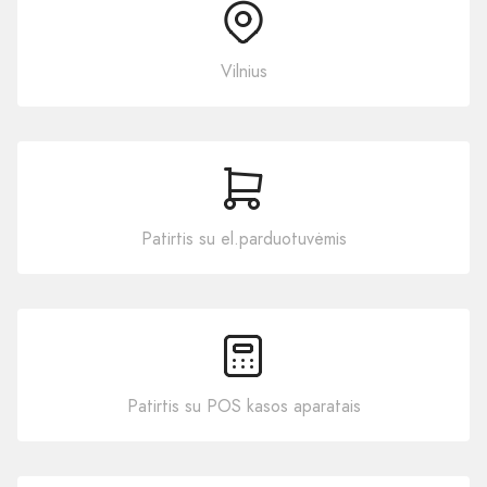
Vilnius
Patirtis su el.parduotuvėmis
Patirtis su POS kasos aparatais