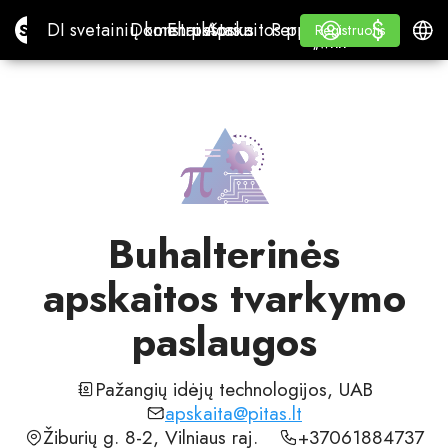
$
$
Site.pro
DI svetainių konstruktorius
Domenai
El. paštas
Apskaitos programa
Perpardavėjams„White
Prisijungti
Mokymasis
Lietu
DI svetainių konstruktorius
Domenai
El. paštas
Apskaitos programa
Perpardavėjams
Mokymasis
Registruotis
Registruotis
„WHITE LABEL“
Buhalterinės
apskaitos tvarkymo
paslaugos
Pažangių idėjų technologijos, UAB
apskaita@pitas.lt
Žiburių g. 8-2, Vilniaus raj.
+37061884737