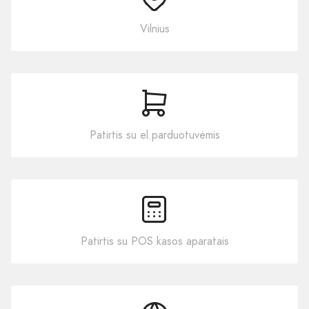
Vilnius
Patirtis su el.parduotuvėmis
Patirtis su POS kasos aparatais