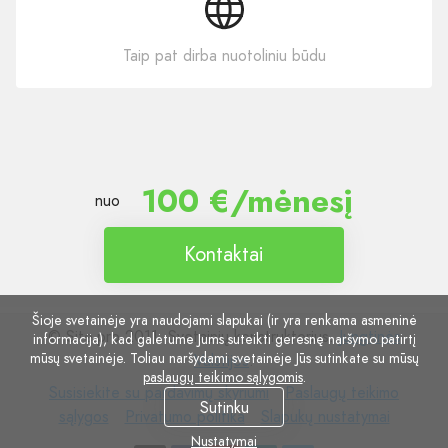
Taip pat dirba nuotoliniu būdu
100 €/mėnesį
nuo
Kontaktai
Šioje svetainėje yra naudojami slapukai (ir yra renkama asmeninė
© Site.pro 2011. Svetainių konstruktorius.
Jungtinės
informacija), kad galėtume Jums suteikti geresnę naršymo patirtį
mūsų svetainėje. Toliau naršydami svetainėje Jūs sutinkate su mūsų
Valstijos
.
paslaugų teikimo sąlygomis
.
Susisiekite
Paslaugų
Susisiekite su pardavimų skyriumi
Paslaugų teikimo
Sutinku
su
Privatumo
Slapukų
teikimo
sąlygos
Privatumo politika
Slapukų nustatymai
pardavimų
politika
nustatymai
sąlygos
Nustatymai