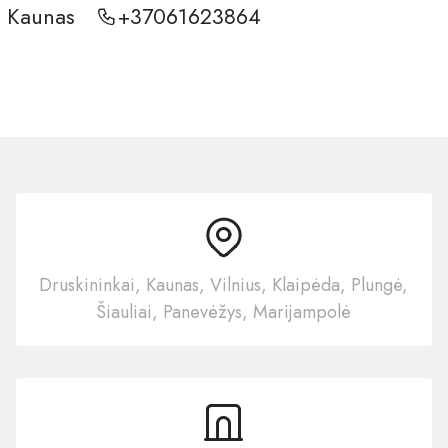
, Kaunas
+37061623864
Druskininkai, Kaunas, Vilnius, Klaipėda, Plungė,
Šiauliai, Panevėžys, Marijampolė