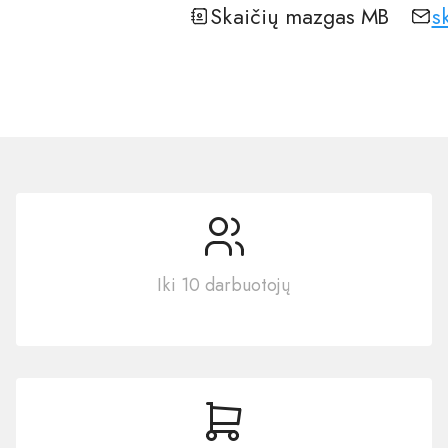
Skaičių mazgas MB
s
Iki 10 darbuotojų