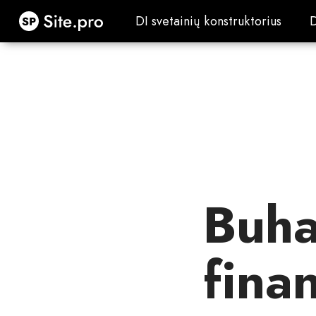
Site.pro
DI svetainių konstruktorius
DI svetainių konstruktorius
Buha
fina