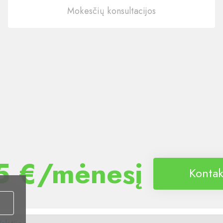
Mokesčių konsultacijos
5 €/mėnesį
Kontak
i