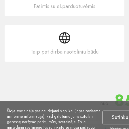
Patirtis su el.parduotuvėmis
Taip pat dirba nuotoliniu būdu
8
nuo
Šioje svetainėje yra naudojami slapukai (ir yra renkama
asmeninė informacija), kad galėtume Jums suteikti
Sutinku
geresnę naršymo patirtį mūsų svetainėje. Toliau
naršydami svetainėje Jūs sutinkate su mūsų
paslaugų
Nustatyma