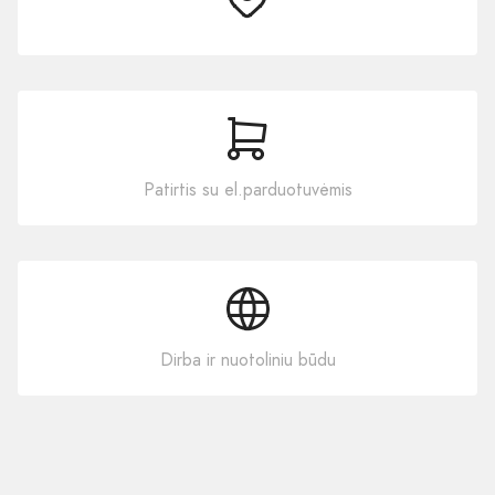
Patirtis su el.parduotuvėmis
Dirba ir nuotoliniu būdu