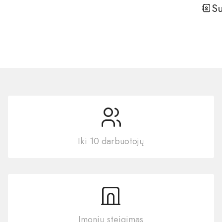
S
Iki 10 darbuotojų
Įmonių steigimas