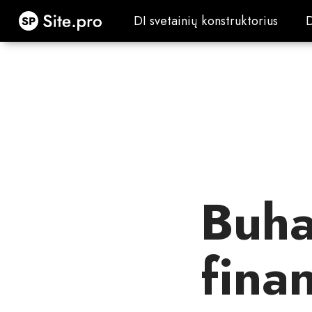
Site.pro
DI svetainių konstruktorius
DI svetainių konstruktorius
Buha
fina