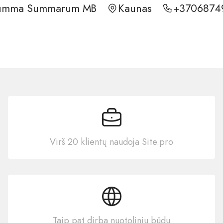
umma Summarum MB
Kaunas
+3706874
Virš 20 klientų naudoja Site.pro
Taip pat dirba nuotoliniu būdu