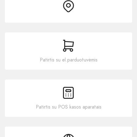
Patirtis su el.parduotuvėmis
Patirtis su POS kasos aparatais