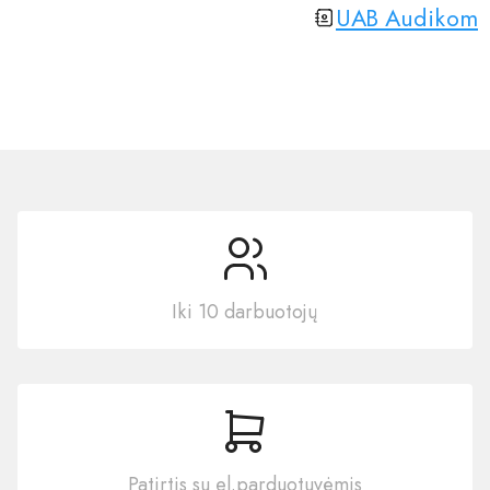
UAB Audikom
Iki 10 darbuotojų
Patirtis su el.parduotuvėmis