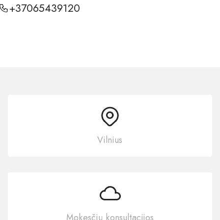
+37065439120
Vilnius
Mokesčių konsultacijos