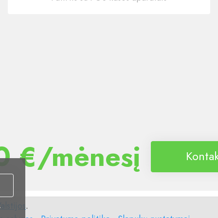
0 €/mėnesį
Kontak
alstijos
.
i