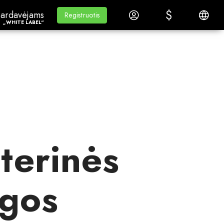
$
$
ardavėjams„White Label“
Mokymasis
Prisijungti
Lietuvi
ardavėjams
Mokymasis
Registruotis
Registruotis
„WHITE LABEL“
terinės
ugos