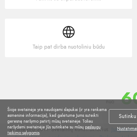
Taip pat dirba nuotoliniu būdu
6
nuo
Šioje svetainėje yra naudojami slapukai (ir yra renkama
asmeninė informacija), kad galėtume Jums suteikti
Sutinku
geresnę naršymo patirtį mūsų svetainėje. Toliau
naršydami svetainėje Jūs sutinkate su mūsų
paslaugų
© Site.pro 2011. Svetainių konstruktorius.
Jungtinės V
Nustatyma
teikimo sąlygomis
.