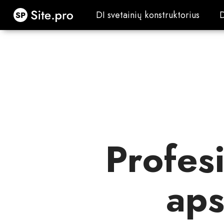
Site.pro
DI svetainių konstruktorius
DI svetainių konstruktorius
Profes
aps