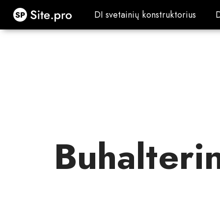
Site.pro
DI svetainių konstruktorius
DI svetainių konstruktorius
Buhalteri