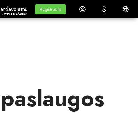
$
$
ardavėjams„White Label“
Mokymasis
Prisijungti
Lietuvi
ardavėjams
Mokymasis
Registruotis
Registruotis
„WHITE LABEL“
 paslaugos