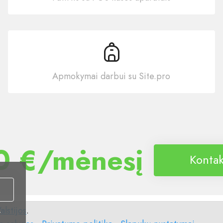
Apmokymai darbui su Site.pro
0 €/mėnesį
Kontak
alstijos
.
i