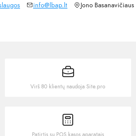
slaugos
info@lbap.lt
Jono Basanavičiaus 
Virš 80 klientų naudoja Site.pro
Patirtis su POS kasos aparatais