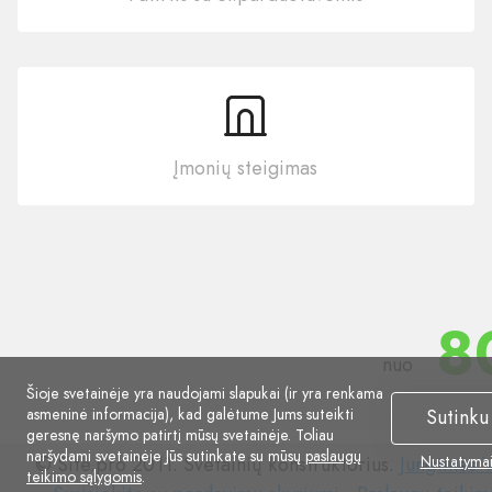
Įmonių steigimas
8
nuo
Šioje svetainėje yra naudojami slapukai (ir yra renkama
asmeninė informacija), kad galėtume Jums suteikti
Sutinku
geresnę naršymo patirtį mūsų svetainėje. Toliau
naršydami svetainėje Jūs sutinkate su mūsų
paslaugų
© Site.pro 2011. Svetainių konstruktorius.
Jungtinės V
Nustatyma
teikimo sąlygomis
.