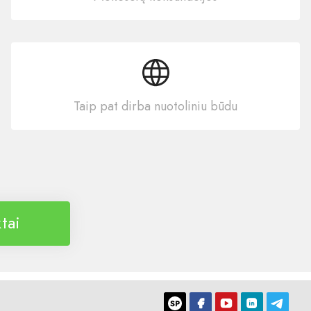
Taip pat dirba nuotoliniu būdu
tai