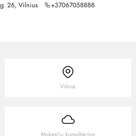
g. 26, Vilnius
+37067058888
Vilnius
Mokesčių konsultacijos