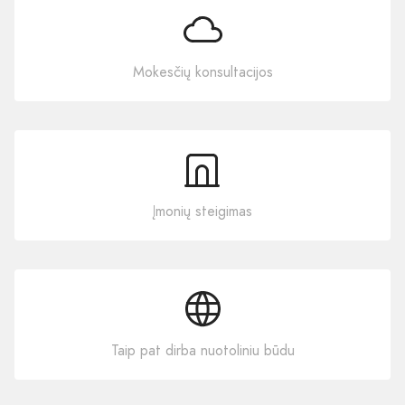
Mokesčių konsultacijos
Įmonių steigimas
Taip pat dirba nuotoliniu būdu