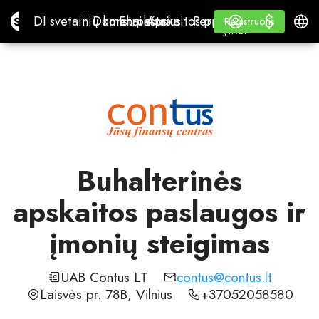
$
$
Site.pro
DI svetainių konstruktorius
Domenai
El. paštas
Apskaitos programa
Perpardavėjams„White
Prisijungti
Mokymasis
Lietu
DI svetainių konstruktorius
Domenai
El. paštas
Apskaitos programa
Perpardavėjams
Mokymasis
Registruotis
Registruotis
„WHITE LABEL“
Buhalterinės
apskaitos paslaugos ir
įmonių steigimas
UAB Contus LT
contus@contus.lt
Laisvės pr. 78B, Vilnius
+37052058580