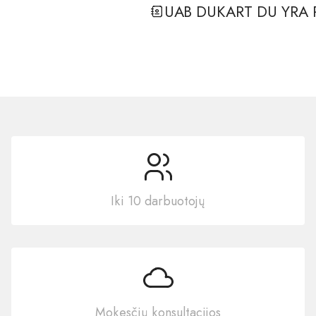
UAB DUKART DU YRA 
Iki 10 darbuotojų
Mokesčių konsultacijos