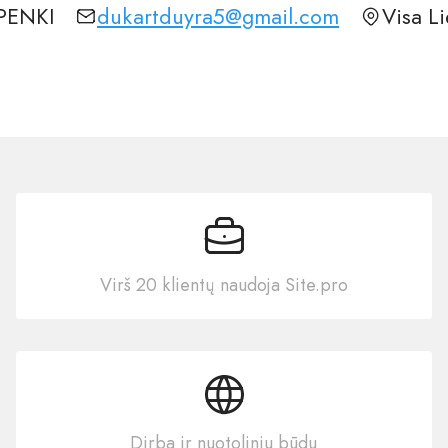
PENKI
dukartduyra5@gmail.com
Visa L
Virš 20 klientų naudoja Site.pro
Dirba ir nuotoliniu būdu