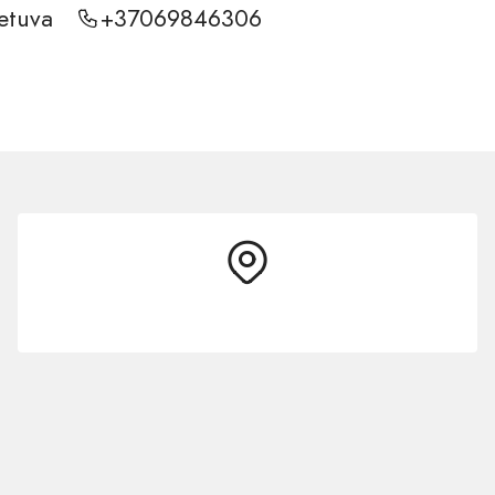
ietuva
+37069846306