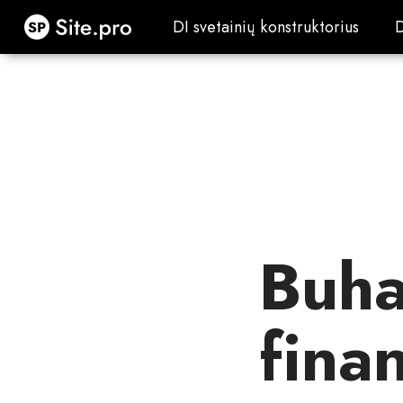
Site.pro
DI svetainių konstruktorius
DI svetainių konstruktorius
Buha
fina