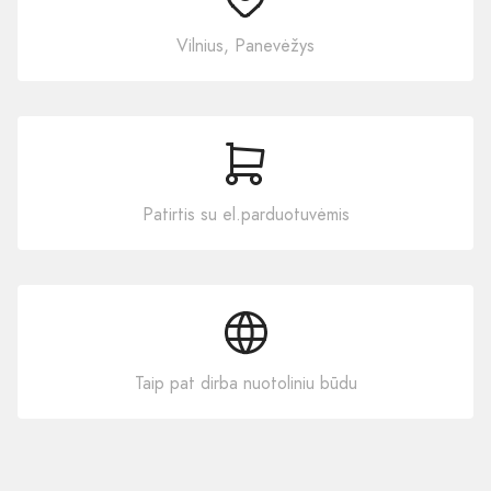
Vilnius, Panevėžys
Patirtis su el.parduotuvėmis
Taip pat dirba nuotoliniu būdu