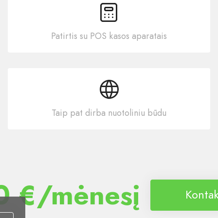
Patirtis su POS kasos aparatais
Taip pat dirba nuotoliniu būdu
0 €/mėnesį
Kontak