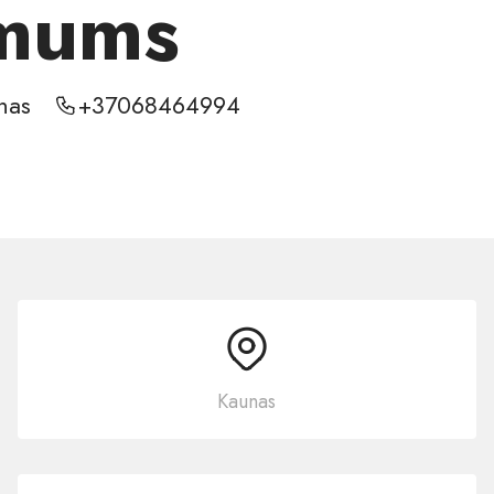
 mums
nas
+37068464994
Kaunas