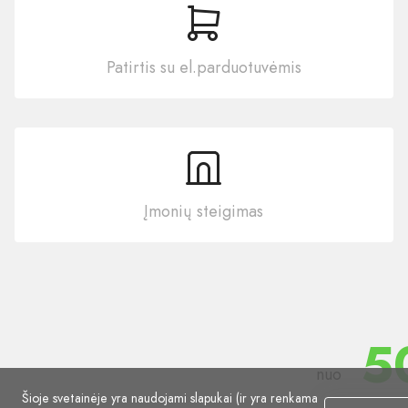
Patirtis su el.parduotuvėmis
Įmonių steigimas
5
nuo
Šioje svetainėje yra naudojami slapukai (ir yra renkama