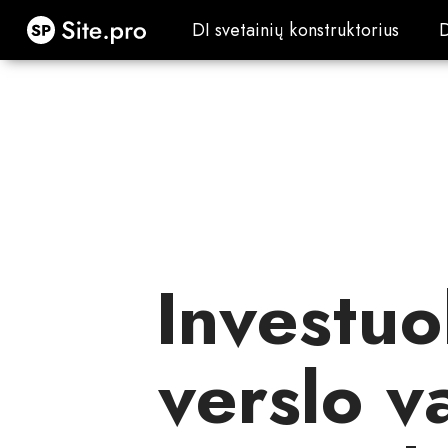
Site.pro
DI svetainių konstruktorius
DI svetainių konstruktorius
Investuo
verslo v