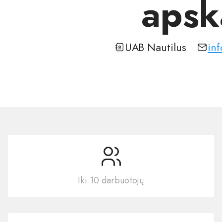
apsk
UAB Nautilus
inf
Iki 10 darbuotojų