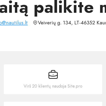
aitą palikite
o@nautilus.lt
Veiverių g. 134, LT-46352 Kau
Virš 20 klientų naudoja Site.pro