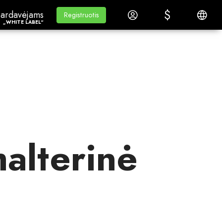
$
$
ardavėjams„White Label“
Mokymasis
Prisijungti
Lietuvi
ardavėjams
Mokymasis
Registruotis
Registruotis
„WHITE LABEL“
halterinė