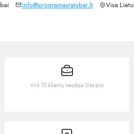
bai
info@programastatybai.lt
Visa Liet
Virš 10 klientų naudoja Site.pro