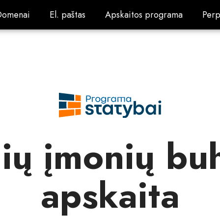
Domenai
El. paštas
Apskaitos programa
Perp
Domenai
El. paštas
Apskaitos programa
Perp
ių įmonių bu
apskaita