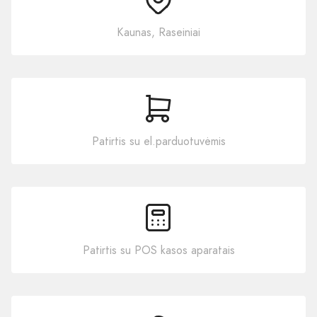
Kaunas, Raseiniai
Patirtis su el.parduotuvėmis
Patirtis su POS kasos aparatais