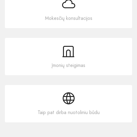
Mokesčių konsultacijos
Įmonių steigimas
Taip pat dirba nuotoliniu būdu