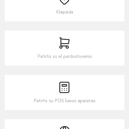
Klaipėda
Patirtis su el.parduotuvėmis
Patirtis su POS kasos aparatais