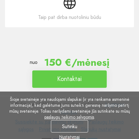
Taip pat dirba nuotoliniu būdu
150 €/mėnesį
nuo
Kontaktai
Šioje svetainėje yra naudojami slapukai (ir yra renkama asmeninė
© Site.pro 2011. Svetainių konstruktorius.
Jungtinės
informacija), kad galėtume Jums suteikti geresnę naršymo patirtį
mūsų svetainėje. Toliau naršydami svetainėje Jūs sutinkate su mūsų
Valstijos
.
paslaugų teikimo sąlygomis
.
Susisiekite
Paslaugų
Susisiekite su pardavimų skyriumi
Paslaugų teikimo
Sutinku
su
Privatumo
Slapukų
teikimo
sąlygos
Privatumo politika
Slapukų nustatymai
pardavimų
politika
nustatymai
sąlygos
Nustatymai