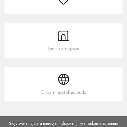
Įmonių steigimas
Dirba ir nuotoliniu būdu
Šioje svetainėje yra naudojami slapukai (ir yra renkama asmeninė