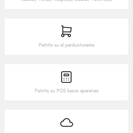
Patirtis su el.parduotuvėmis
Patirtis su POS kasos aparatais