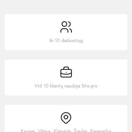
Iki 10 darbuotojų
Virš 10 klientų naudoja Site.pro
Kaunas, Vilnius, Klaipėda, Šiauliai, Panevėžys