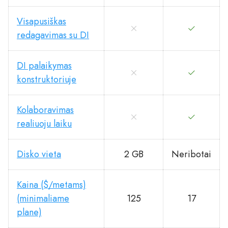
Visapusiškas
redagavimas su DI
DI palaikymas
konstruktoriuje
Kolaboravimas
realiuoju laiku
Disko vieta
2 GB
Neribotai
Kaina ($/metams)
(minimaliame
125
17
plane)