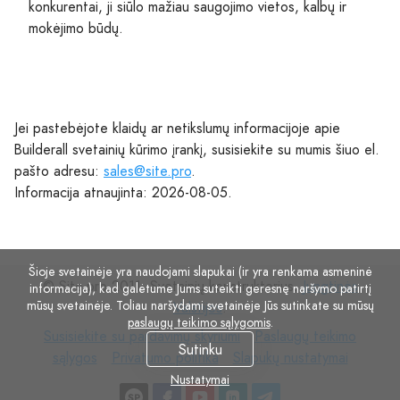
konkurentai, ji siūlo mažiau saugojimo vietos, kalbų ir
mokėjimo būdų.
Jei pastebėjote klaidų ar netikslumų informacijoje apie
Builderall svetainių kūrimo įrankį, susisiekite su mumis šiuo el.
pašto adresu:
sales@site.pro
.
Informacija atnaujinta: 2026-08-05.
Šioje svetainėje yra naudojami slapukai (ir yra renkama asmeninė
© Site.pro 2011. Svetainių konstruktorius.
Jungtinės
informacija), kad galėtume Jums suteikti geresnę naršymo patirtį
mūsų svetainėje. Toliau naršydami svetainėje Jūs sutinkate su mūsų
Valstijos
.
paslaugų teikimo sąlygomis
.
Susisiekite
Paslaugų
Susisiekite su pardavimų skyriumi
Paslaugų teikimo
Sutinku
su
Privatumo
Slapukų
teikimo
sąlygos
Privatumo politika
Slapukų nustatymai
pardavimų
politika
nustatymai
sąlygos
Nustatymai
skyriumi