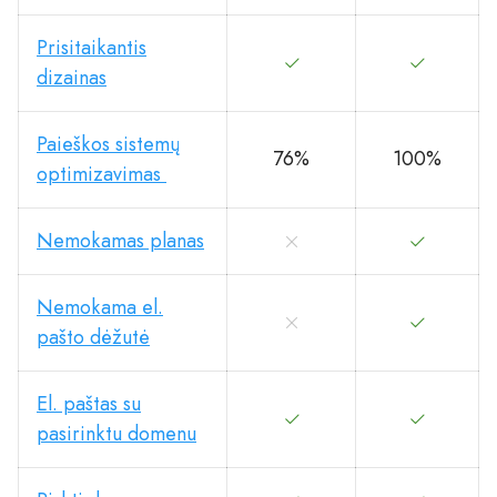
Prisitaikantis
dizainas
Paieškos sistemų
76%
100%
optimizavimas
Nemokamas planas
Nemokama el.
pašto dėžutė
El. paštas su
pasirinktu domenu