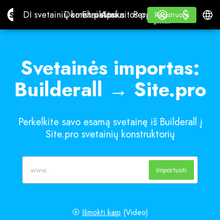
$
$
Site.pro
DI svetainių konstruktorius
Domenai
El. paštas
Apskaitos programa
Perpardavėjams„White
Prisijungti
Mokymasis
Lietu
DI svetainių konstruktorius
Domenai
El. paštas
Apskaitos programa
Perpardavėjams
Mokymasis
Registruotis
Registruotis
„WHITE LABEL“
Svetainės importas:
Builderall → Site.pro
Perkelkite savo esamą svetainę iš Builderall į
Site.pro svetainių konstruktorių
Importuoti
Išmokti kaip
(Video)