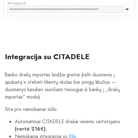
Integracija su CITADELE
Banko išrašų importas leidžia greitai įkelti duomenis į
apskaitą ir stebėti klientų skolas bei pinigų likučius —
duomenys kasdien siunčiami tiesiogiai iš bankų į „Išrašų
importas“ modulį.
Site.pro nemokamai siūlo:
Automatiniai CITADELE išrašai visiems vartotojams
(vertė 216€)
;
Nemokama integracija su
Klix
.