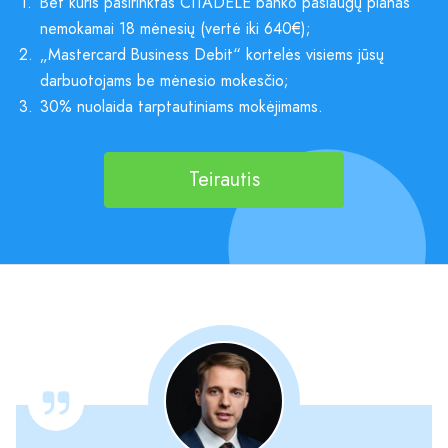
1.
Bet kuris pasirinktas CITADELE banko paslaugų planas
nemokamai 18 mėnesių (vertė iki 640€);
2.
„Mastercard Business Debit“ kortelės visiems jūsų
darbuotojams be mėnesio mokesčio;
3.
30% nuolaida tarptautiniams mokėjimams.
Teirautis