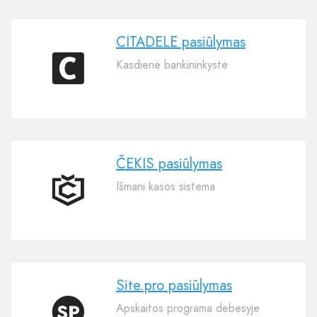
CITADELE pasiūlymas
Kasdienė bankininkystė
CITADELE
pasiūlymas
ČEKIS pasiūlymas
Išmani kasos sistema
ČEKIS
pasiūlymas
Site.pro pasiūlymas
Apskaitos programa debesyje