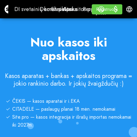
$
$
Site.pro
DI svetainių konstruktorius
Domenai
El. paštas
Apskaitos programa
Perpardavėjams„White
Prisijungti
Mokymasis
Lietu
DI svetainių konstruktorius
Domenai
El. paštas
Apskaitos programa
Perpardavėjams
Mokymasis
Registruotis
Registruotis
„WHITE LABEL“
Nuo kasos iki
apskaitos
Kasos aparatas + bankas + apskaitos programa =
jokio rankinio darbo. Ir jokių žvaigždučių :)
ČEKIS — kasos aparatai ir i.EKA
CITADELE — paslaugų planai 18 mėn. nemokamai
Site.pro — kasos integracija ir išrašų importas nemokamai
iki 2027m.