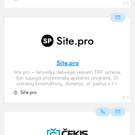
1
Site.pro
Site.pro – lietuviška debesyje veikianti ERP sistema,
kuri sujungia profesionalią apskaitos programą, DI
svetainių konstruktorių, domenus, el. paštus ir t.t.
Site.pro
1