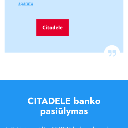
aparatų
CITADELE banko
pasiūlymas