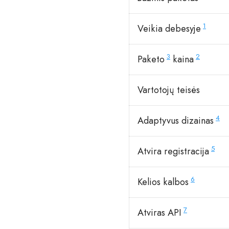
1
Veikia debesyje
3
2
Paketo
kaina
Vartotojų teisės
4
Adaptyvus dizainas
5
Atvira registracija
6
Kelios kalbos
7
Atviras API