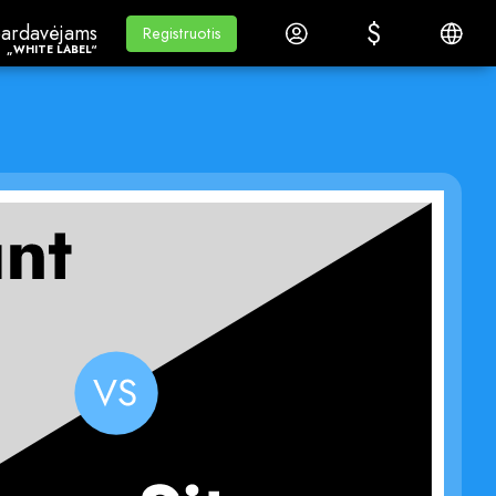
$
$
ardavėjams„White Label“
Mokymasis
Prisijungti
Lietuvi
ardavėjams
Mokymasis
Registruotis
Registruotis
„WHITE LABEL“