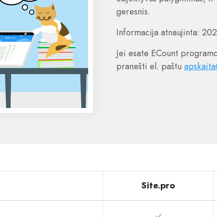
geresnis.
Informacija atnaujinta: 20
Jei esate ECount programo
pranešti el. paštu
apskaita
Site.pro