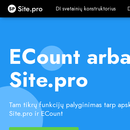
Site.pro
DI svetainių konstruktorius
DI svetainių konstruktorius
ECount arb
Site.pro
Tam tikrų funkcijų palyginimas tarp ap
Site.pro ir ECount