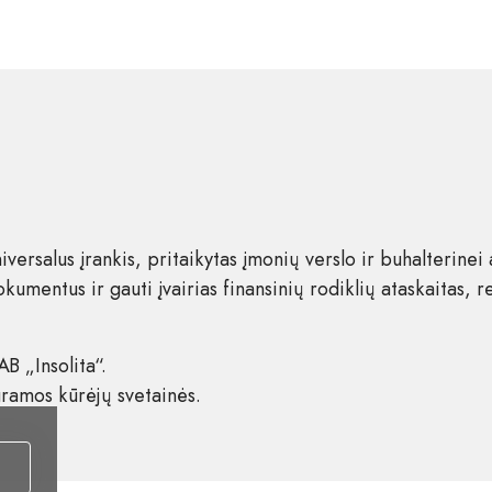
ersalus įrankis, pritaikytas įmonių verslo ir buhalterinei
umentus ir gauti įvairias finansinių rodiklių ataskaitas, r
B „Insolita“.
ramos kūrėjų svetainės.