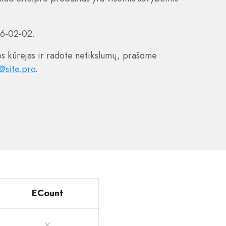
26-02-02.
s kūrėjas ir radote netikslumų, prašome
@site.pro
.
ECount