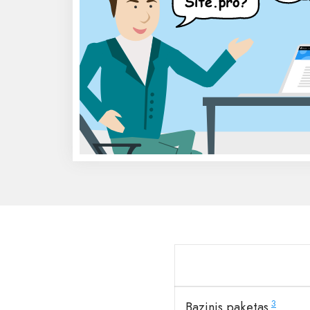
3
Bazinis paketas