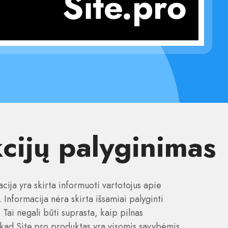
kcijų palyginimas
ija yra skirta informuoti vartotojus apie
Informacija nėra skirta išsamiai palyginti
 Tai negali būti suprasta, kaip pilnas
 kad Site.pro produktas yra visomis savybėmis