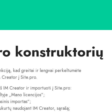
ro konstruktorių
ciją, kad greitai ir lengvai perkeltumėte
M Creator į Site.pro.
š IM Creator ir importuoti į Site.pro:
ltyje „Mano licencijos“;
sinis importas“;
sukurtų naudojant IM Creator, sąrašą;