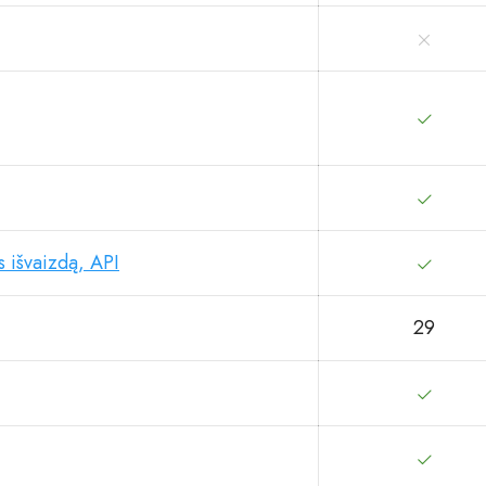
s išvaizdą, API
29