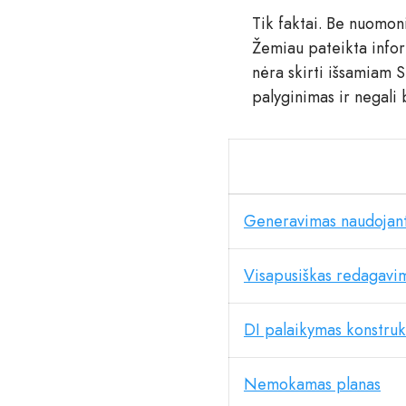
Tik faktai. Be nuomon
Žemiau pateikta info
nėra skirti išsamiam S
palyginimas ir negali
Generavimas naudojan
Visapusiškas redagavim
DI palaikymas konstruk
Nemokamas planas