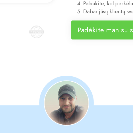
Palaukite, kol perkėl
Dabar jūsų klientų sv
Padėkite man su s