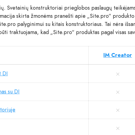
ių. Svetainių konstruktoriai prieglobos paslaugų teikėjam
rmacija skirta žmonėms pranešti apie „Site.pro“ produkt
ite.pro palyginimui su kitais konstruktoriaus. Tai nėra išs
 būti traktuojama, kad „Site.pro“ produktas pagal visas sa
IM Creator
t DI
as su DI
toriuje