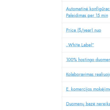
Automatinė konfigūraci
Paleidimas per 15 min
Price ($/year) nuo
„White Label“
100% hostingo duomen
Kolaboravimas realiuoju
E. komercijos mokėjim
Duomenų bazė nereika