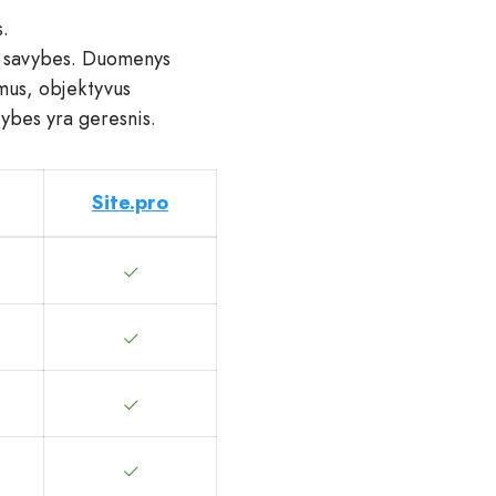
s.
o savybes. Duomenys
amus, objektyvus
vybes yra geresnis.
Site.pro