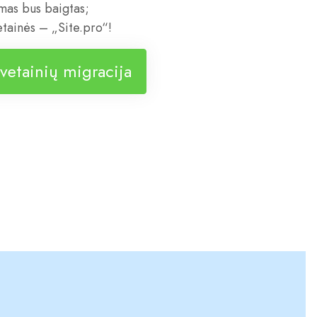
imas bus baigtas;
etainės – „Site.pro“!
vetainių migracija