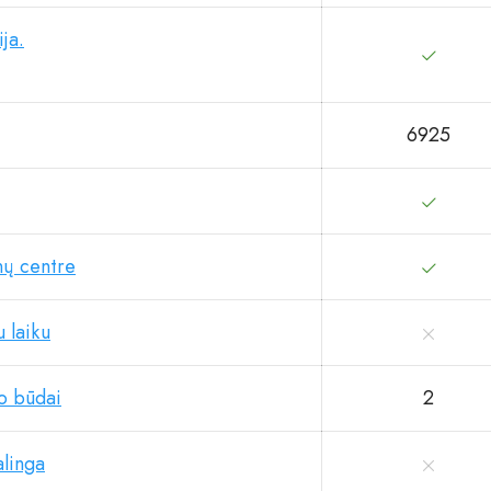
ja.
6925
ų centre
 laiku
o būdai
2
linga