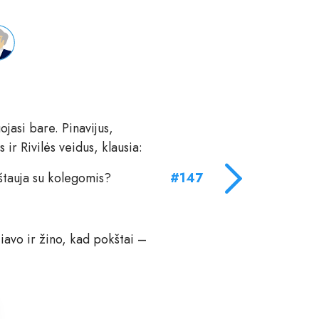
jasi bare. Pinavijus,
ir Rivilės veidus, klausia:
štauja su kolegomis?
#147
iavo ir žino, kad pokštai –