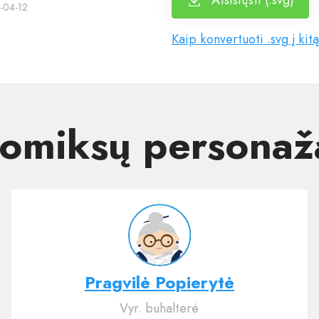
Atsisiųsti (.svg)
-04-12
Kaip konvertuoti .svg į kit
omiksų personaž
Pragvilė Popierytė
Vyr. buhalterė