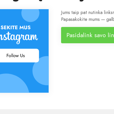
Jums taip pat nutinka linksm
Papasakokite mums — galbū
Pasidalink savo li