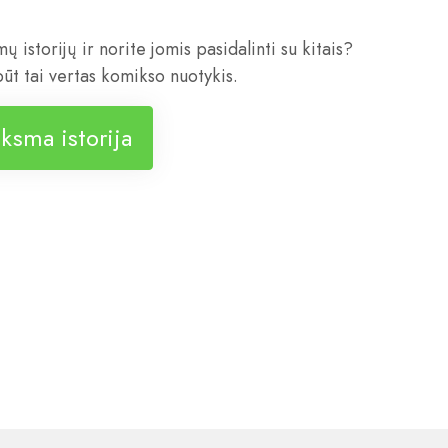
ų istorijų ir norite jomis pasidalinti su kitais?
t tai vertas komikso nuotykis.
nksma istorija