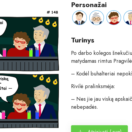
Personažai
Turinys
Po darbo kolegos šnekučiuo
matydamas rimtus Pragvilės 
– Kodėl buhalteriai nepok
Rivilė pralinksmėja:
– Nes jie jau viską apskaič
nebepadės.