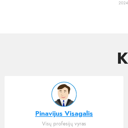
2024
K
Pinavijus Visagalis
Visų profesijų vyras