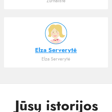
Žurnalistė
Elza Serverytė
Elza Serverytė
Jūsų istorijos