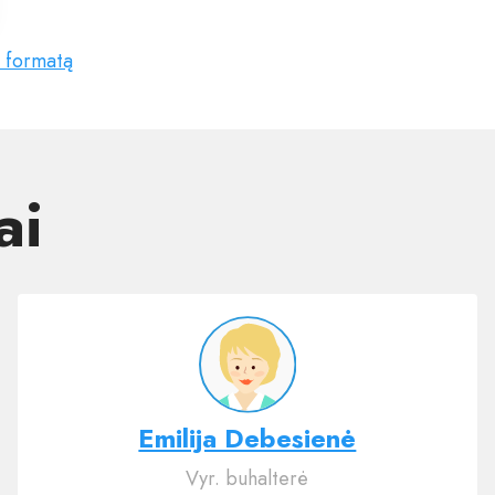
ą formatą
ai
Emilija Debesienė
Vyr. buhalterė