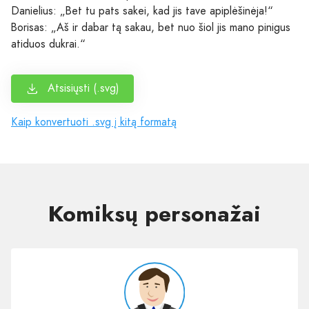
Danielius: „Bet tu pats sakei, kad jis tave apiplėšinėja!“
Borisas: „Aš ir dabar tą sakau, bet nuo šiol jis mano pinigus
atiduos dukrai.“
Atsisiųsti (.svg)
Kaip konvertuoti .svg į kitą formatą
Komiksų personažai