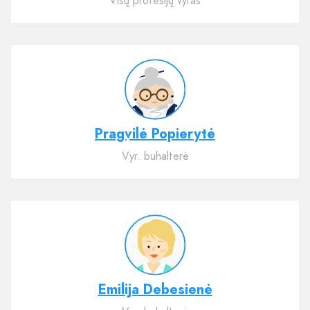
Visų profesijų vyras
Pragvilė Popierytė
Vyr. buhalterė
Emilija Debesienė