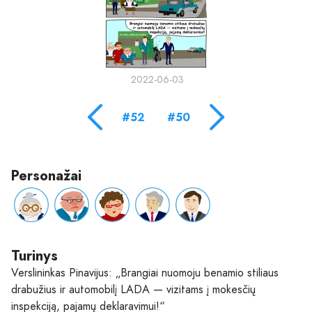
2022-06-03
#52
#50
Personažai
Turinys
Verslininkas Pinavijus: „Brangiai nuomoju benamio stiliaus
drabužius ir automobilį LADA — vizitams į mokesčių
inspekciją, pajamų deklaravimui!“