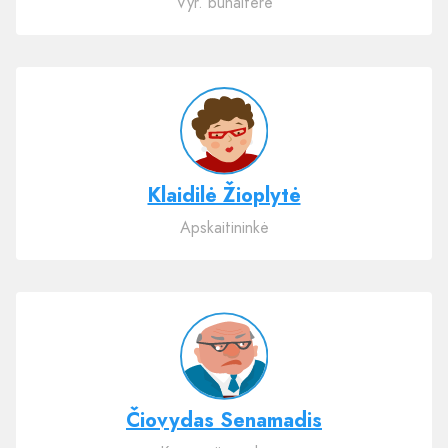
Vyr. buhalterė
Klaidilė Žioplytė
Apskaitininkė
Čiovydas Senamadis