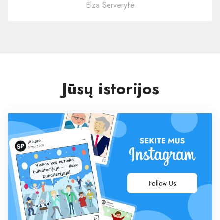
Elza Serverytė
Jūsų istorijos