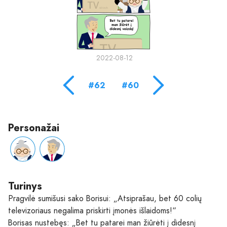
2022-08-12
#62
#60
Personažai
Turinys
Pragvilė sumišusi sako Borisui: „Atsiprašau, bet 60 colių
televizoriaus negalima priskirti įmonės išlaidoms!“
Borisas nustebęs: „Bet tu patarei man žiūrėti į didesnį