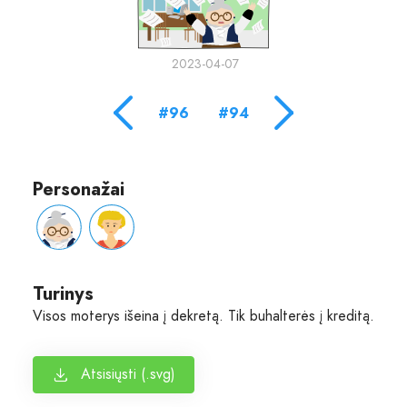
2023-04-07
#96
#94
Personažai
Turinys
Visos moterys išeina į dekretą. Tik buhalterės į kreditą.
Atsisiųsti (.svg)