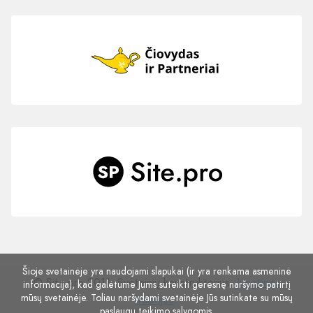
Šioje svetainėje yra naudojami slapukai (ir yra renkama asmeninė
© Site.pro 2011. Svetainių konstruktorius.
Jungtinės
informacija), kad galėtume Jums suteikti geresnę naršymo patirtį
mūsų svetainėje. Toliau naršydami svetainėje Jūs sutinkate su mūsų
Valstijos
.
paslaugų teikimo sąlygomis
.