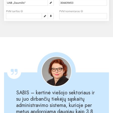
SABIS – kertinė viešojo sektoriaus ir
su juo dirbančių tiekėjų sąskaitų
administravimo sistema, kurioje per
metus apdorojama daugiau kaip 3,8