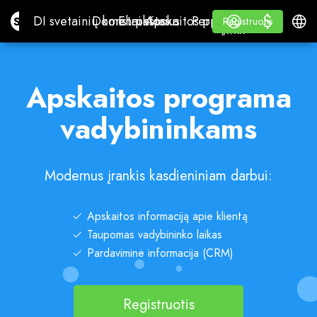
$
$
Site.pro
DI svetainių konstruktorius
Domenai
El. paštas
Apskaitos programa
Perpardavėjams„White
Prisijungti
Mokymasis
Lietu
DI svetainių konstruktorius
Domenai
El. paštas
Apskaitos programa
Perpardavėjams
Mokymasis
Registruotis
Registruotis
„WHITE LABEL“
Apskaitos programa
vadybininkams
Modernus įrankis kasdieniniam darbui:
Apskaitos informaciją apie klientą
Taupomas vadybininko laikas
Pardaviminė informacija (CRM)
Registruotis