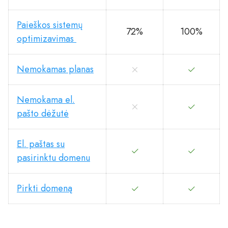
Paieškos sistemų
72%
100%
optimizavimas
Nemokamas planas
Nemokama el.
pašto dėžutė
El. paštas su
pasirinktu domenu
Pirkti domeną