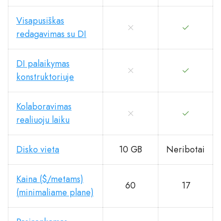
Visapusiškas
redagavimas su DI
DI palaikymas
konstruktoriuje
Kolaboravimas
realiuoju laiku
Disko vieta
10 GB
Neribotai
Kaina ($/metams)
60
17
(minimaliame plane)