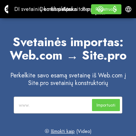
$
$
Site.pro
DI svetainių konstruktorius
Domenai
El. paštas
Apskaitos programa
Perpardavėjams„White
Prisijungti
Mokymasis
Lietu
DI svetainių konstruktorius
Domenai
El. paštas
Apskaitos programa
Perpardavėjams
Mokymasis
Registruotis
Registruotis
„WHITE LABEL“
Svetainės importas:
Web.com → Site.pro
Perkelkite savo esamą svetainę iš Web.com į
Site.pro svetainių konstruktorių
Importuoti
Išmokti kaip
(Video)